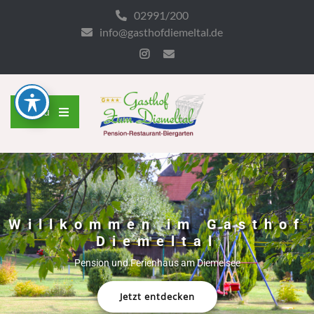
02991/200
info@gasthofdiemeltal.de
Menu
Willkommen im Gasthof
Diemeltal
Pension und Ferienhaus am Diemelsee
Jetzt entdecken